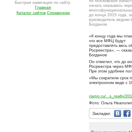
по Московской облас
Быстрая навигация по сайту:
начать оказывать чер
Главная
многофункциональны
Каталог сайтов
Справочник
до конца 2015 года, з
руководитель ведомс
Богданов.
Подробнее на сайте http://ramlife.ru/?menu=ru-main-news-viewdoc-4709
«К концу года мы пла
что все МФЦ будут
предоставлять весь о
Росреестра», — сказа
Богданов.
Он отметил, что до к
Росреестра через МФЦ
При этом удобнее пол
«Мы сократили срок п
электронном виде с 1
riamo.ru/...s_realty/
Фото: Ольга Неаполи
Закладки: