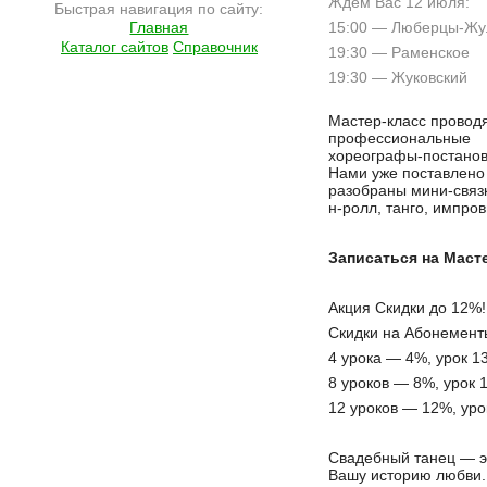
Ждем Вас 12 июля:
Быстрая навигация по сайту:
Главная
15:00 — Люберцы-Жу
Каталог сайтов
Справочник
19:30 — Раменское
19:30 — Жуковский
Подробнее на сайте http://ramlife.ru/?menu=ru-main-news-viewdoc-4692
Мастер-класс провод
профессиональные
хореографы-постано
Нами уже поставлено 
разобраны мини-связк
н-ролл, танго, импров
Записаться на Маст
Акция Скидки до 12%!
Скидки на Абонемент
4 урока — 4%, урок 1
8 уроков — 8%, урок 
12 уроков — 12%, уро
Свадебный танец — э
Вашу историю любви.