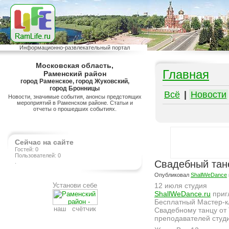
Информационно-развлекательный портал
Московская область,
Главная
Раменский район
город Раменское, город Жуковский,
город Бронницы
Всё
|
Новости
Новости, значимые события, анонсы предстоящих
мероприятий в Раменском районе. Статьи и
отчеты о прошедших событиях.
Сейчас на сайте
Гостей: 0
Пользователей: 0
.
Свадебный тане
Опубликовал
ShallWeDance
Установи себе
12 июля студия
ShallWeDance.ru
приг
Бесплатный Мастер-к
наш счётчик
Свадебному танцу от
преподавателей студ