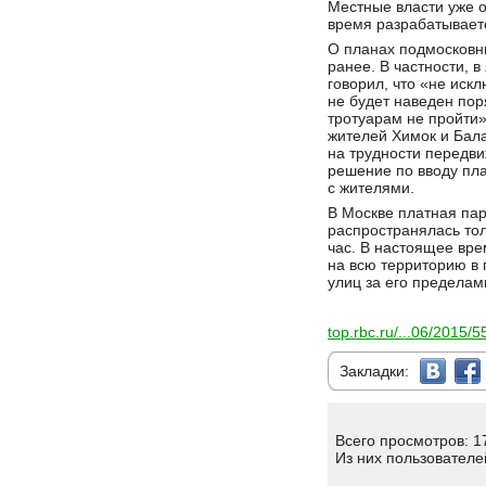
Местные власти уже о
время разрабатываетс
О планах подмосковны
ранее. В частности, 
говорил, что «не иск
не будет наведен пор
тротуарам не пройти»
жителей Химок и Бала
на трудности передви
решение по вводу пла
с жителями.
В Москве платная пар
распространялась тол
час. В настоящее вре
на всю территорию в 
улиц за его пределам
top.rbc.ru/...06/2015
Закладки:
Всего просмотров: 1
Из них пользователе