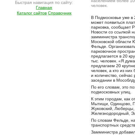
населением более 10
Быстрая навигация по сайту:
человек.
Главная
Каталог сайтов
Справочник
Подробнее на сайте http://ramlife.ru/?menu=ru-main-news-viewdoc-4675
В Подмосковье уже в 
может появиться пла
парковка, сообщает 
Новости со ссылкой н
замминистра транспо
Московской области 
Фельде. Организоват
парковочное простра
предлагается в 20 к
тыс. человек. «Я дума
предлагаем 20 крупн
человек, а кто из них
и количество, сейчас
заседании в Мособлд
По его словам, это п
подмосковных улиц.
К этим городам, как 
Мытищи, Одинцово, П
Жуковский, Люберцы,
Железнодородный, Эле
По словам Фельде, на
транспортных средств
Замминистра добавил,