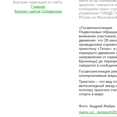
июня из-за соревнова
Быстрая навигация по сайту:
триатлон, говорится в
Главная
сообщении пресс-сл
Каталог сайтов
Справочник
управления ГИБДД Г
России по Московской
Подробнее на сайте http://ramlife.ru/?menu=ru-main-news-viewdoc-4670
«Госавтоинспекция
Подмосковья обраща
внимание участников
движения, что 28 июня
проведением соревно
триатлону «Титан», в
перекрыто движение н
направления от перек
Бронницы) до перекре
говорится в сообщени
Госавтоинспекция ре
альтернативные марш
Триатлон – это вид с
велосипедный заезд 
поэтому триатлон счи
спорта в мире.
Фото: Андрей Жабин
riamo.ru/...ransport/