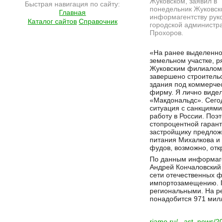
Жуковском, заявил в
Быстрая навигация по сайту:
понедельник Жуковск
Главная
информагентству рук
Каталог сайтов
Справочник
городской администр
Прохоров.
Подробнее на сайте http://ramlife.ru/?menu=ru-main-news-viewdoc-4662
«На ранее выделенн
земельном участке, р
Жуковским филиало
завершено строитель
здания под коммерче
фирму. Я лично виде
«Макдональдс». Сегод
ситуация с санкциями
работу в России. Поэт
стопроцентной гарант
застройщику предложе
питания Михалкова и 
фудов, возможно, отк
По данным информаге
Андрей Кончаловский
сети отечественных ф
импортозамещению. П
региональными. На ре
понадобится 971 мил
riamo.ru/...ast_news/