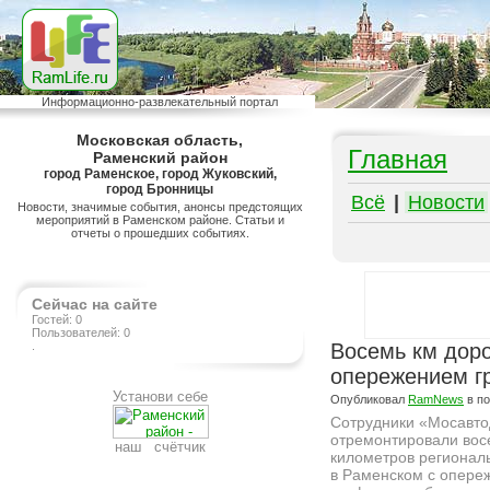
Информационно-развлекательный портал
Московская область,
Главная
Раменский район
город Раменское, город Жуковский,
город Бронницы
Всё
|
Новости
Новости, значимые события, анонсы предстоящих
мероприятий в Раменском районе. Статьи и
отчеты о прошедших событиях.
Сейчас на сайте
Гостей: 0
Пользователей: 0
.
Восемь км доро
опережением г
Установи себе
Опубликовал
RamNews
в п
Сотрудники «Мосавт
отремонтировали вос
наш счётчик
километров регионал
в Раменском с опере