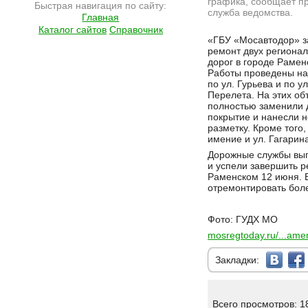
графика, сообщает пр
Быстрая навигация по сайту:
служба ведомства.
Главная
Каталог сайтов
Справочник
Подробнее на сайте http://ramlife.ru/?menu=ru-main-news-viewdoc-4655
«ГБУ «Мосавтодор» 
ремонт двух региона
дорог в городе Рамен
Работы проведены на
по ул. Гурьева и по у
Перелета. На этих об
полностью заменили
покрытие и нанесли 
разметку. Кроме того
имение и ул. Гагарин
Дорожные службы вып
и успели завершить р
Раменском 12 июня. В
отремонтировать боле
Фото: ГУДХ МО
mosregtoday.ru/...ame
Закладки:
Всего просмотров: 1