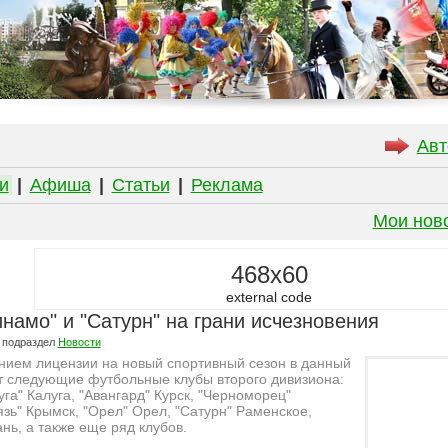
Авт
и
|
Афиша
|
Статьи
|
Реклама
Мои нов
468x60
external code
намо" и "Сатурн" на грани исчезновения
 подраздел
Новости
нием лицензии на новый спортивный сезон в данный
 следующие футбольные клубы второго дивизиона:
га" Калуга, "Авангард" Курск, "Черноморец"
язь" Крымск, "Орел" Орел, "Сатурн" Раменское,
нь, а также еще ряд клубов.