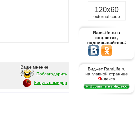
120x60
external code
RamLife.ru в
соц.сетях,
подписывайтесь:
Ваше мнение:
Виджет RamLife.ru
Поблагодарить
на главной странице
Я
ндекса
Кинуть помидор