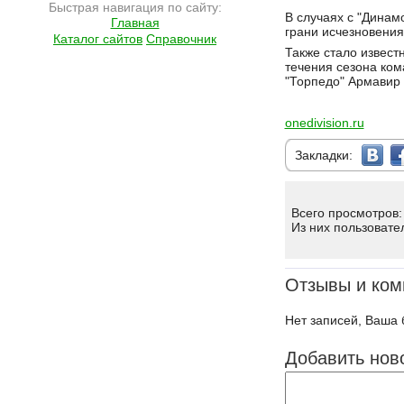
Быстрая навигация по сайту:
Подробнее на сайте http://ramlife.ru/?menu=ru-main-news-viewdoc-4654
В случаях с "Динам
Главная
грани исчезновения
Каталог сайтов
Справочник
Также стало извест
течения сезона ком
"Торпедо" Армавир 
onedivision.ru
Закладки:
Всего просмотров:
Из них пользовате
Отзывы и ком
Нет записей, Ваша 
Добавить нов