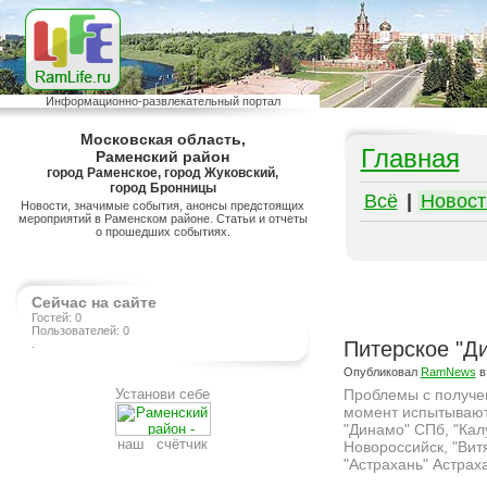
Информационно-развлекательный портал
Московская область,
Главная
Раменский район
город Раменское, город Жуковский,
город Бронницы
Всё
|
Новост
Новости, значимые события, анонсы предстоящих
мероприятий в Раменском районе. Статьи и отчеты
о прошедших событиях.
Сейчас на сайте
Гостей: 0
Пользователей: 0
.
Питерское "Ди
Опубликовал
RamNews
в
Установи себе
Проблемы с получе
момент испытывают
"Динамо" СПб, "Калу
наш счётчик
Новороссийск, "Вит
"Астрахань" Астраха