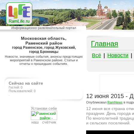
Информационно-развлекательный портал
Московская область,
Главная
Раменский район
город Раменское, город Жуковский,
город Бронницы
Всё
|
Новости
|
Новости, значимые события, анонсы предстоящих
мероприятий в Раменском районе. Статьи и
отчеты о прошедших событиях.
Сейчас на сайте
Гостей: 0
Пользователей: 0
.
12 июня 2015 - 
Опубликовал
RamNews
в подр
Установи себе
12 июня вся страна отм
праздник. День города 
По многолетней традиц
наш счётчик
и сельских поселений.
Подробнее на сайте http://ramlife.ru/?menu=ru-main-news-viewdoc-4652