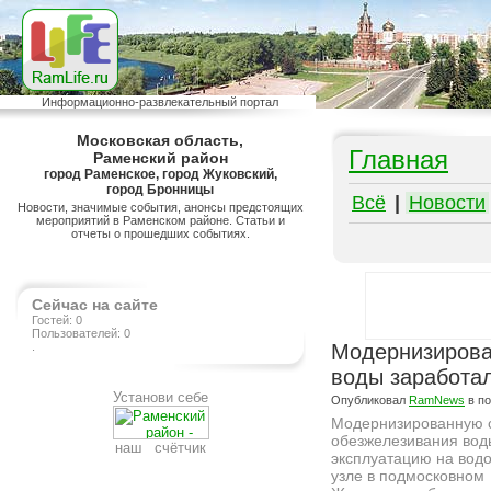
Информационно-развлекательный портал
Московская область,
Главная
Раменский район
город Раменское, город Жуковский,
город Бронницы
Всё
|
Новости
Новости, значимые события, анонсы предстоящих
мероприятий в Раменском районе. Статьи и
отчеты о прошедших событиях.
Сейчас на сайте
Гостей: 0
Пользователей: 0
.
Модернизирова
воды заработа
Установи себе
Опубликовал
RamNews
в п
Модернизированную 
обезжелезивания вод
наш счётчик
эксплуатацию на вод
узле в подмосковном