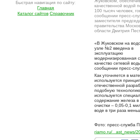
Жуковском, обеспечи
Быстрая навигация по сайту:
качественной водой 
Главная
100 тысяч человек, го
Каталог сайтов
Справочник
сообщении пресс-сл
заместителя председ
правительства Моско
области Дмитрия Пест
Подробнее на сайте http://ramlife.ru/?menu=ru-main-news-viewdoc-4637
«В Жуковском на вод
узле №2 введена в
эксплуатацию
модернизированная с
качество сетевой вод
сообщении пресс-слу
Как уточняется в мат
используется принци
отечественной разраб
подобную технологию.
используется специа
содержание железа в 
очистки – 0,05-0,1 м
воде в три раза мень
Фото: пресс-служба 
riamo.ru/...ast_news/