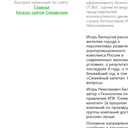
Быстрая навигация по сайту:
эффективного бизнес
Главная
(ТЭБ)", одним из вед
представителей
Каталог сайтов
Справочник
кооперативного движ
стране Белоусовым И
Николаевичем.
Подробнее на сайте http://ramlife.ru/?menu=ru-main-news-viewdoc-4549
Игорь Белоусов расск
жителям города о
перспективах развити
агропромышленного
комплекса России в
современных экономи
условиях, о результа
последние 4 года, о 
ближайший год, в том
«Семейный капитал. К
вопросы.
Игорь Николаевич Бе
автор «Технологии п
правления КПК "Семе
капитал» (в прошлом "
компаний по производ
группы компаний дост
россиян лучше.
Основное направлени
хозяйство и производ