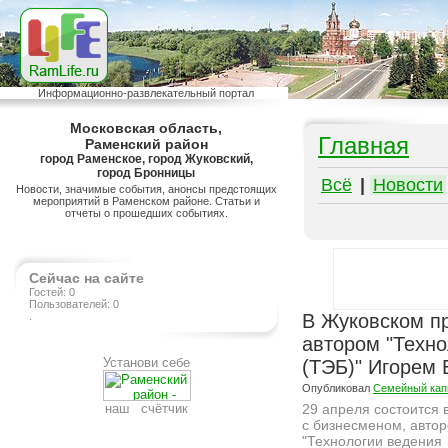
Информационно-развлекательный портал
Московская область,
Главная
Раменский район
город Раменское, город Жуковский,
город Бронницы
Всё
|
Новости
Новости, значимые события, анонсы предстоящих
мероприятий в Раменском районе. Статьи и
отчеты о прошедших событиях.
Сейчас на сайте
Гостей: 0
Пользователей: 0
.
В Жуковском пр
автором "Техно
Установи себе
(ТЭБ)" Игорем
Опубликовал
Семейный кап
наш счётчик
29 апреля состоится 
с бизнесменом, авто
"Технологии ведения