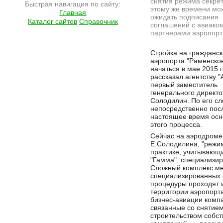
снятия режима секрет
Быстрая навигация по сайту:
этому же времени мо
Главная
ожидать подписания
Каталог сайтов
Справочник
соглашений с авиако
партнерами аэропорт
Подробнее на сайте http://ramlife.ru/?menu=ru-main-news-viewdoc-4540
Стройка на гражданск
аэропорта "Раменско
начаться в мае 2015 г
рассказал агентству 
первый заместитель
генерального директ
Солодилин. По его сл
непосредственно после
настоящее время осн
этого процесса.
Сейчас на аэродроме
Е.Солодилина, "режи
практике, учитывающ
"Гамма", специализи
Сложный комплекс мер
специализированных 
процедуры проходят и
территории аэропорта
бизнес-авиации комп
связанные со снятием
строительством собст