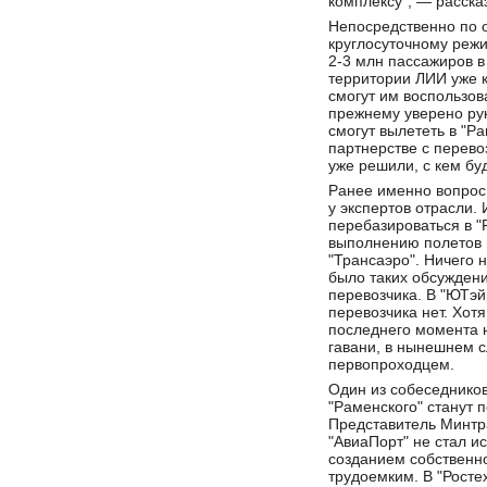
комплексу", — расска
Непосредственно по о
круглосуточному режи
2-3 млн пассажиров в
территории ЛИИ уже 
смогут им воспользова
прежнему уверено ру
смогут вылететь в "Р
партнерстве с перево
уже решили, с кем бу
Ранее именно вопрос
у экспертов отрасли.
перебазироваться в "
выполнению полетов и
"Трансаэро". Ничего 
было таких обсуждени
перевозчика. В "ЮТэйр
перевозчика нет. Хот
последнего момента 
гавани, в нынешнем сл
первопроходцем.
Один из собеседников
"Раменского" станут 
Представитель Минтра
"АвиаПорт" не стал и
созданием собственно
трудоемким. В "Росте