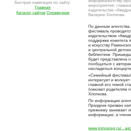
информагентству орг
Быстрая навигация по сайту:
мероприятия, главны
Главная
издательства «Квадра
Каталог сайтов
Справочник
Валерия Хлопкова.
Подробнее на сайте http://ramlife.ru/?menu=ru-main-news-viewdoc-4512
По данным агентства,
фестиваль проводитс
издательством «Квад
поддержке комитета п
и искусству Раменско
и центральной детско
библиотеки. Пришедши
будет представлена с
пообщаться с авторам
насладиться концерт
«Семейный фестиваль
интересует и волнует
главной его темой ст
поможет родителям по
Хлопкова.
По информации агентс
Праздник призван нап
прежнему занимает л
информации, а чтение
www.inmosreg.ru/...a