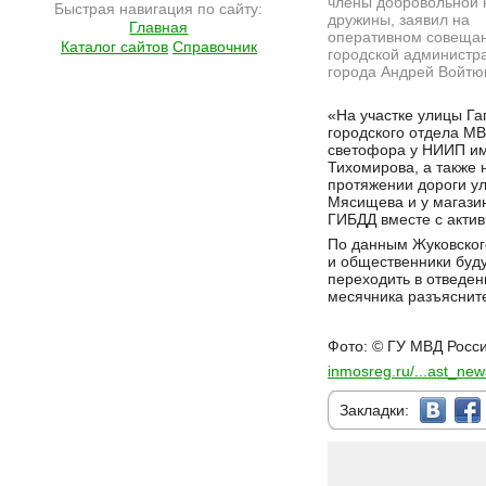
члены добровольной 
Быстрая навигация по сайту:
дружины, заявил на
Главная
оперативном совещан
Каталог сайтов
Справочник
городской администр
города Андрей Войтю
Подробнее на сайте http://ramlife.ru/?menu=ru-main-news-viewdoc-4500
«На участке улицы Га
городского отдела МВ
светофора у НИИП и
Тихомирова, а также 
протяжении дороги у
Мясищева и у магазин
ГИБДД вместе с акти
По данным Жуковског
и общественники буду
переходить в отведе
месячника разъясните
Фото: © ГУ МВД Росси
inmosreg.ru/...ast_n
Закладки: