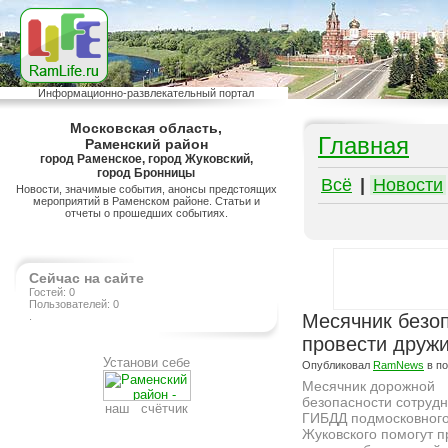
Информационно-развлекательный портал
Московская область,
Главная
Раменский район
город Раменское, город Жуковский,
город Бронницы
Всё
|
Новости
Новости, значимые события, анонсы предстоящих
мероприятий в Раменском районе. Статьи и
отчеты о прошедших событиях.
Сейчас на сайте
Гостей: 0
Пользователей: 0
.
Месячник безо
провести друж
Установи себе
Опубликовал
RamNews
в п
Месячник дорожной
безопасности сотруд
наш счётчик
ГИБДД подмосковног
Жуковского помогут п