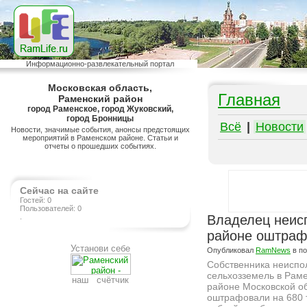
Информационно-развлекательный портал
Московская область,
Главная
Раменский район
город Раменское, город Жуковский,
город Бронницы
Всё
|
Новости
Новости, значимые события, анонсы предстоящих
мероприятий в Раменском районе. Статьи и
отчеты о прошедших событиях.
Сейчас на сайте
Гостей: 0
Пользователей: 0
.
Владелец неис
районе оштраф
Установи себе
Опубликовал
RamNews
в п
Собственника неиспо
сельхозземель в Рам
наш счётчик
районе Московской о
оштрафовали на 680 