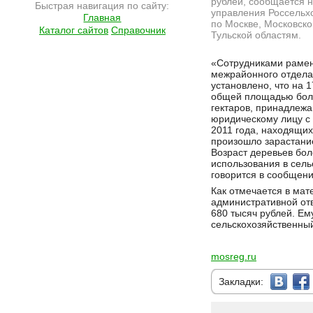
рублей, сообщается н
Быстрая навигация по сайту:
управления Россельх
Главная
по Москве, Московско
Каталог сайтов
Справочник
Тульской областям.
Подробнее на сайте http://ramlife.ru/?menu=ru-main-news-viewdoc-4424
«Сотрудниками рамен
межрайонного отдела
установлено, что на 1
общей площадью бол
гектаров, принадлеж
юридическому лицу с
2011 года, находящих
произошло зарастание
Возраст деревьев бол
использования в сель
говорится в сообщени
Как отмечается в мат
административной от
680 тысяч рублей. Ем
сельскохозяйственный
mosreg.ru
Закладки: