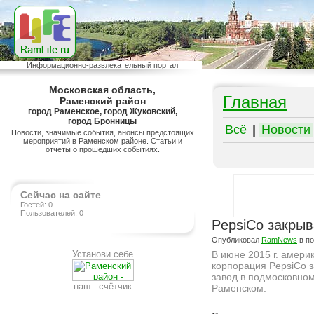
Информационно-развлекательный портал
Московская область,
Главная
Раменский район
город Раменское, город Жуковский,
город Бронницы
Всё
|
Новости
Новости, значимые события, анонсы предстоящих
мероприятий в Раменском районе. Статьи и
отчеты о прошедших событиях.
Сейчас на сайте
Гостей: 0
Пользователей: 0
.
PepsiCo закрыв
Опубликовал
RamNews
в п
Установи себе
В июне 2015 г. амери
корпорация PepsiCo з
завод в подмосковно
наш счётчик
Раменском.
Подробнее на сайте http://ramlife.ru/?menu=ru-main-news-viewdoc-4421