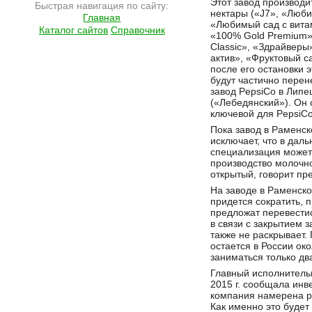
Этот завод производи
Быстрая навигация по сайту:
нектары («J7», «Люб
Главная
«Любимый сад с вита
Каталог сайтов
Справочник
«100% Gold Premium»
Classic», «Здрайверы
актив», «Фруктовый са
после его остановки 
будут частично перен
завод PepsiCo в Липе
(«Лебедянский»). Он 
ключевой для PepsiCo
Пока завод в Раменск
исключает, что в дал
специализация может
производство молочно
открытый, говорит пр
На заводе в Раменско
придется сократить, 
предложат перевестис
в связи с закрытием 
также не раскрывает.
остается в России ок
заниматься только дв
Главный исполнитель
2015 г. сообщала ин
компания намерена ре
Как именно это будет