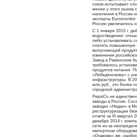
соков испытывает сло
менее у этого рынка 
населения в России н
эксперты Euromonitor 
России увеличилось н
С 1 января 2015 г. д
водоотведении: отны
либо устанавливать с
платить повышенную т
выпускающей продукты
изменения российског
Завод в Раменском бы
требовалось установи
продуктов питания. П
«Лебедянскому» с уче
инфраструктуры. В 20
млн руб., это более 
городской администра
PepsiCo не единствен
заводы в России. Coc
заводах «Нидан» в Мо
реструктуризации биз
отчете за III квартал
декабре 2014 г. комп
сети из-за неопредел
импортном оборудован
«Очаково» же, наобор