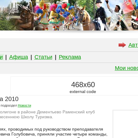
Авт
и
|
Афиша
|
Статьи
|
Реклама
Мои нов
468x60
external code
а 2010
 подраздел
Новости
полигоне в районе Дементьево Раменский клуб
 весеннюю Школу Туризма.
тиях, проводимых под руководством преподавателя
вича Голубовича, приняли участие четыре команды,