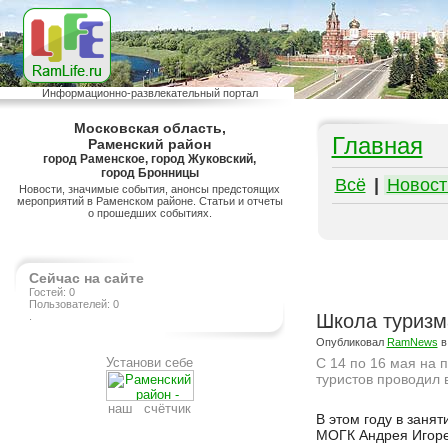
Информационно-развлекательный портал
Московская область,
Главная
Раменский район
город Раменское, город Жуковский,
город Бронницы
Всё
|
Новост
Новости, значимые события, анонсы предстоящих
мероприятий в Раменском районе. Статьи и отчеты
о прошедших событиях.
Сейчас на сайте
Гостей: 0
Пользователей: 0
.
Школа туризм
Опубликовал
RamNews
в
Установи себе
С 14 по 16 мая на 
туристов проводил
наш счётчик
Подробнее на сайте http://ramlife.ru/?menu=ru-main-news-viewdoc-41
В этом году в заня
МОГК Андрея Игоре