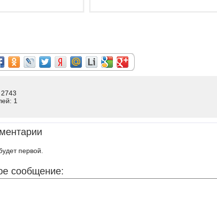
 2743
лей: 1
ментарии
будет первой.
ое сообщение: