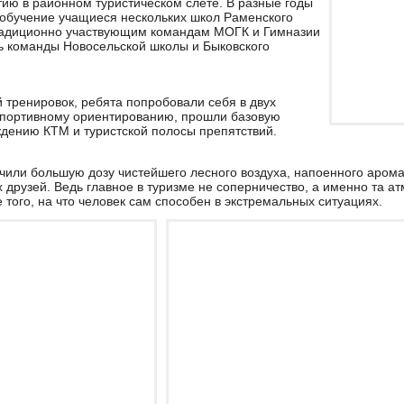
тию в районном туристическом слете. В разные годы
 обучение учащиеся нескольких школ Раменского
традиционно участвующим командам МОГК и Гимназии
 команды Новосельской школы и Быковского
й тренировок, ребята попробовали себя в двух
спортивному ориентированию, прошли базовую
ждению КТМ и туристской полосы препятствий.
учили большую дозу чистейшего лесного воздуха, напоенного аром
 друзей. Ведь главное в туризме не соперничество, а именно та 
 того, на что человек сам способен в экстремальных ситуациях.