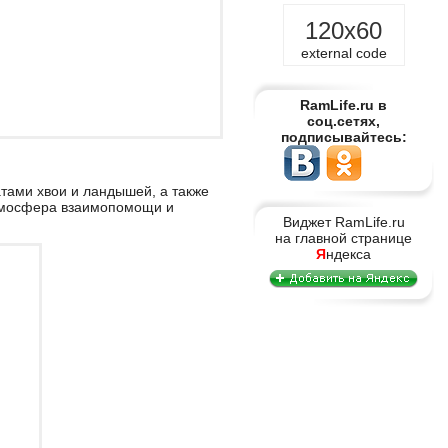
120x60
external code
RamLife.ru в
соц.сетях,
подписывайтесь:
атами хвои и ландышей, а также
атмосфера взаимопомощи и
Виджет RamLife.ru
на главной странице
Я
ндекса