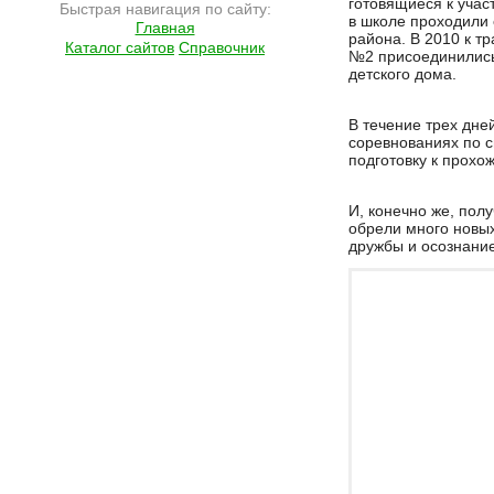
готовящиеся к учас
Быстрая навигация по сайту:
в школе проходили
Главная
района. В 2010 к 
Каталог сайтов
Справочник
№2 присоединились
детского дома.
В течение трех дне
соревнованиях по 
подготовку к прохо
И, конечно же, пол
обрели много новых
дружбы и осознание