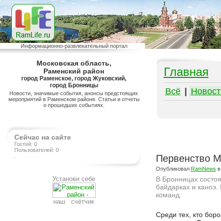
Информационно-развлекательный портал
Московская область,
Главная
Раменский район
город Раменское, город Жуковский,
город Бронницы
Всё
|
Новост
Новости, значимые события, анонсы предстоящих
мероприятий в Раменском районе. Статьи и отчеты
о прошедших событиях.
Сейчас на сайте
Гостей: 0
Пользователей: 0
.
Первенство Мо
Опубликовал
RamNews
в
Установи себе
В Бронницах состоя
байдарках и каноэ.
команд.
наш счётчик
Подробнее на сайте http://ramlife.ru/?menu=ru-main-news-viewdoc-334
Среди тех, кто бор