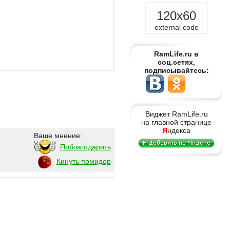
120x60
external code
RamLife.ru в
соц.сетях,
подписывайтесь:
Виджет RamLife.ru
на главной странице
Я
ндекса
Ваше мнение:
Поблагодарить
Кинуть помидор