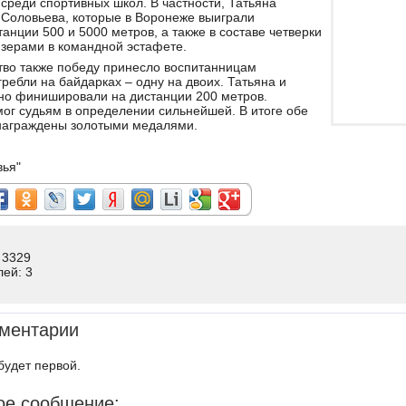
среди спортивных школ. В частности, Татьяна
 Соловьева, которые в Воронеже выиграли
анции 500 и 5000 метров, а также в составе четверки
зерами в командной эстафете.
тво также победу принесло воспитанницам
ребли на байдарках – одну на двоих. Татьяна и
о финишировали на дистанции 200 метров.
ог судьям в определении сильнейшей. В итоге обе
награждены золотыми медалями.
вья"
 3329
лей: 3
ментарии
будет первой.
ое сообщение: