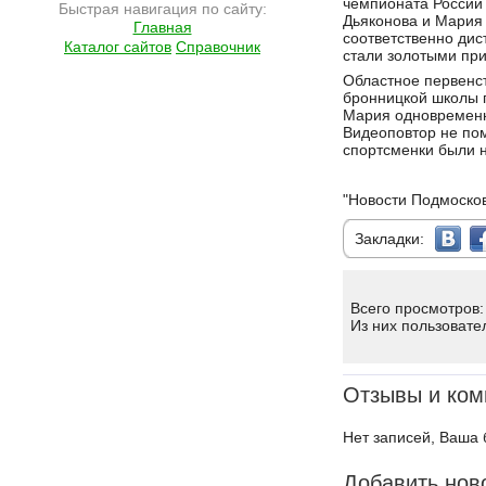
чемпионата России 
Быстрая навигация по сайту:
Дьяконова и Мария
Главная
соответственно дист
Каталог сайтов
Справочник
стали золотыми при
Областное первенс
бронницкой школы г
Мария одновременн
Видеоповтор не пом
спортсменки были 
"Новости Подмоско
Закладки:
Всего просмотров:
Из них пользовате
Отзывы и ком
Нет записей, Ваша 
Добавить нов