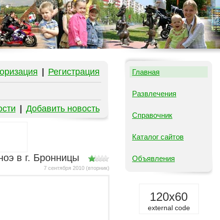
оризация
|
Регистрация
Главная
Развлечения
ости
|
Добавить новость
Справочник
Каталог сайтов
ноэ в г. Бронницы
Объявления
7 сентября 2010 (вторник)
120x60
external code