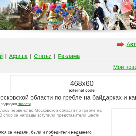
Авт
и
|
Афиша
|
Статьи
|
Реклама
Мои нов
468x60
external code
сковской области по гребле на байдарках и ка
 подраздел
Новости
лось первенство Московской области по гребле на
 В спор за награды вступили представители шести
олся за медали, были и победители недавнего