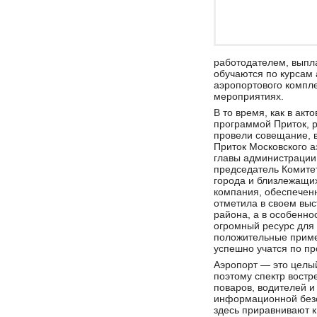
работодателем, выпл
обучаются по курсам 
аэропортового компле
мероприятиях.
В то время, как в ак
программой Приток, 
провели совещание, 
Приток Московского 
главы администрации
председатель Комите
города и близлежащи
компания, обеспечен
отметила в своем вы
района, а в особенно
огромный ресурс для
положительные приме
успешно учатся по п
Аэропорт — это целы
поэтому спектр вост
поваров, водителей и
информационной безо
здесь приравнивают к