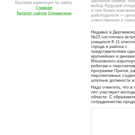
школьной скамьи, пон
Быстрая навигация по сайту:
выбор будущей специ
Главная
и тем более компани
Каталог сайтов
Справочник
работодателя — дело
ответственное и серь
Подробнее на сайте http://ramlife.ru/?menu=ru-main-news-viewdoc-3002
Недавно в Дергаевск
№23 состоялась встр
учащихся 8-11 классо
города и района с
представителями одн
крупнейших и динами
Московского аэропор
ребятам о перспектив
программе Приток, р
перспективных студен
штатные должности а
Надо отметить, что в
лет, участвуют молод
области. С образова
сотрудничество продо