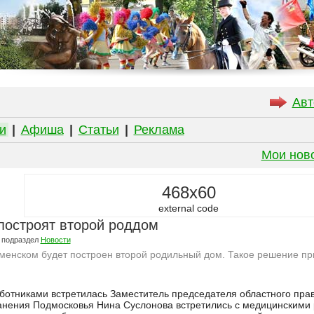
Авт
и
|
Афиша
|
Статьи
|
Реклама
Мои нов
468x60
external code
построят второй роддом
 подраздел
Новости
менском будет построен второй родильный дом. Такое решение пр
отниками встретилась Заместитель председателя областного прав
анения Подмосковья Нина Суслонова встретились с медицинскими 