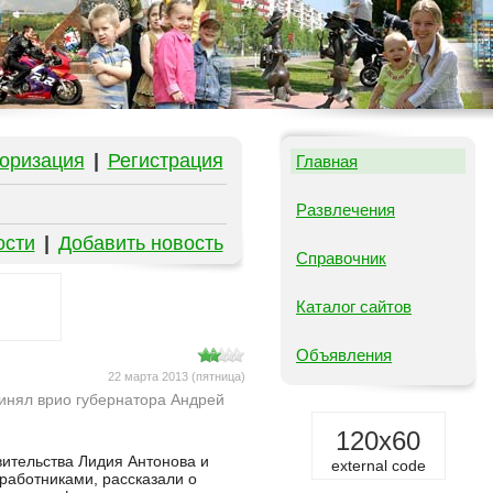
оризация
|
Регистрация
Главная
Развлечения
ости
|
Добавить новость
Справочник
Каталог сайтов
Объявления
22 марта 2013 (пятница)
инял врио губернатора Андрей
120x60
ительства Лидия Антонова и
external code
работниками, рассказали о