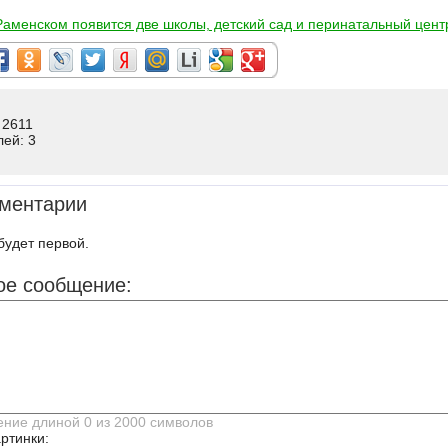
Раменском появится две школы, детский сад и перинатальный цент
 2611
лей: 3
ментарии
будет первой.
ое сообщение:
ртинки: