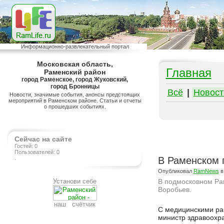
Информационно-развлекательный портал
Московская область,
Главная
Раменский район
город Раменское, город Жуковский,
город Бронницы
Всё
|
Новост
Новости, значимые события, анонсы предстоящих
мероприятий в Раменском районе. Статьи и отчеты
о прошедших событиях.
Сейчас на сайте
Гостей: 0
Пользователей: 0
.
В Раменском 
Опубликовал
RamNews
в
Установи себе
В подмосковном Ра
Воробьев.
наш счётчик
Подробнее на сайте http://ramlife.ru/?menu=ru-main-news-viewdoc-2951
С медицинскими раб
министр здравоохр