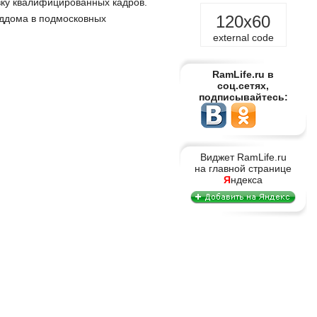
вку квалифицированных кадров.
120x60
роддома в подмосковных
external code
RamLife.ru в
соц.сетях,
подписывайтесь:
Виджет RamLife.ru
на главной странице
Я
ндекса