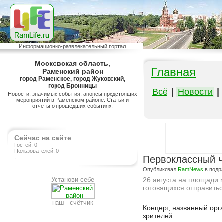
Информационно-развлекательный портал
Московская область,
Главная
Раменский район
город Раменское, город Жуковский,
город Бронницы
Всё
|
Новости
|
Новости, значимые события, анонсы предстоящих
мероприятий в Раменском районе. Статьи и
отчеты о прошедших событиях.
Сейчас на сайте
Гостей: 0
Пользователей: 0
.
Первоклассный ч
Опубликовал
RamNews
в подр
Установи себе
26 августа на площади 
готовящихся отправитьс
наш счётчик
Подробнее на сайте http://ramlife.ru/?menu=ru-main-news-viewdoc-291
Концерт, названный орг
зрителей.