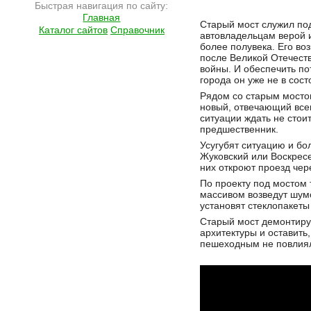
Быстрая навигация по сайту:
Главная
Подробнее на сайте http://ramlife.ru/?menu=ru-main-news-viewdoc-2541
Старый мост служил п
Каталог сайтов
Справочник
автовладельцам верой 
более полувека. Его во
после Великой Отечест
войны. И обеспечить по
города он уже не в сост
Рядом со старым мосто
новый, отвечающий все
ситуации ждать не стоит
предшественник.
Усугубят ситуацию и бо
Жуковский или Воскресе
них откроют проезд чер
По проекту под мостом
массивом возведут шу
установят стеклопакеты
Старый мост демонтиру
архитектуры и оставить
пешеходным не повлиял