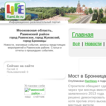
Информационно-развлекательный портал
Московская область,
Главная
Раменский район
город Раменское, город Жуковский,
город Бронницы
Всё
|
Новости
|
Новости, значимые события, анонсы предстоящих
мероприятий в Раменском районе. Статьи и
отчеты о прошедших событиях.
Сейчас на сайте
Гостей: 0
Пользователей: 0
.
Мост в Бронница
Опубликовал
RamNews
в подр
Установи себе
Строители обещают сда
через три месяца вмест
заявленного 2013 года.
наш счётчик
решено демонтировать 
хотя против этого выск
местные жители.