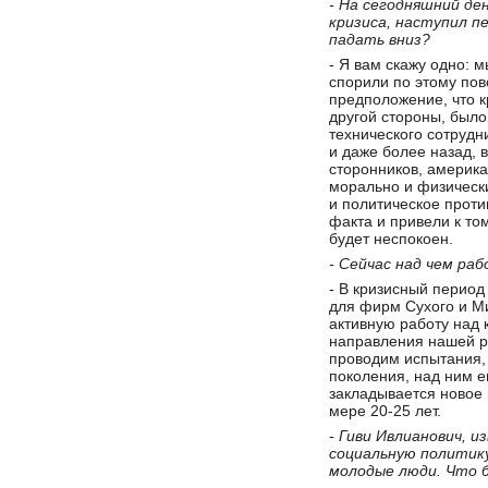
- На сегодняшний де
кризиса, наступил 
падать вниз?
- Я вам скажу одно: м
спорили по этому пов
предположение, что кр
другой стороны, было 
технического сотрудн
и даже более назад, 
сторонников, америка
морально и физически
и политическое проти
факта и привели к том
будет неспокоен.
- Сейчас над чем ра
- В кризисный период
для фирм Сухого и М
активную работу над 
направления нашей р
проводим испытания, 
поколения, над ним ещ
закладывается новое 
мере 20-25 лет.
- Гиви Ивлианович, 
социальную политику
молодые люди. Что 