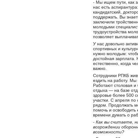
- Мы ищем пути, как 
нас есть аспирантура
кандидатский, доктор
поддержать. Вы знае
заключили тройствен
молодыми специалист
трудоустройства моло
позволяет выплачиват
У нас довольно актив
спортивных и культур
нужно молодым: чтоб
достойная зарплата. 
естественно, когда че
важно.
Сотрудники РПКБ живу
ездить на работу. Мы
Работают столовая и 
отдыха — на базе от
здоровье более 500 с
участки. С апреля по 
рядом. Продолжать мо
помочь и освободить е
времени думать о раб
- Как вы считаете, 
возрождении оборонн
возможности?