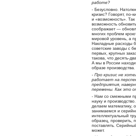
работе?
- Безусловно. Натолк
кризис? Говорят, по-
и «возможность». Так 
возможность обновить
соображает — обновляе
многих проблем кроют
мировой уровень, а п
Накладные расходы б
советские заводы с б
первых, крупных зака
такова, что десять-д
А мы в России находи
образе производства.
- Про кризис не хоте
работает на перспек
предприятия, наверн
перемены. Как это 
- Нам со смежными пр
науку и производство
делаем математику, 
занимаемся и серийн
интеллектуальный тру
образец, проверить, 
поставлять. Серийный
может.