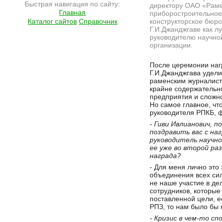
Быстрая навигация по сайту:
директору ОАО «Рам
Главная
приборостроительное
Каталог сайтов
Справочник
конструкторское бюро
Г.И.Джанджгаве как л
руководителю научно
организации.
Подробнее на сайте http://ramlife.ru/?menu=ru-main-news-viewdoc-167
После церемонии на
Г.И.Джанджгава удел
раменским журналист
крайне содержательно
предприятия и сложно
Но самое главное, чт
руководителя РПКБ, 
- Гиви Ивлианович, 
поздравить вас с на
руководитель научно
ее уже во второй ра
награда?
- Для меня лично это
объединения всех сил
не наше участие в де
сотрудников, которые
поставленной цели, е
РПЗ, то нам было бы 
- Кризис в чем-то с