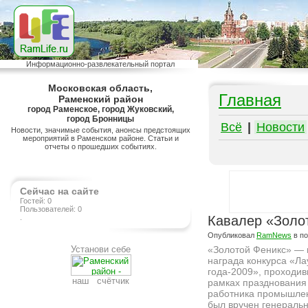
Информационно-развлекательный портал
Московская область,
Главная
Раменский район
город Раменское, город Жуковский,
город Бронницы
Всё
|
Новости
Новости, значимые события, анонсы предстоящих
мероприятий в Раменском районе. Статьи и
отчеты о прошедших событиях.
Сейчас на сайте
Гостей: 0
Пользователей: 0
.
Кавалер «Золо
Опубликовал
RamNews
в п
Установи себе
«Золотой Феникс» —
награда конкурса «Ла
года-2009», проходив
наш счётчик
рамках празднования
работника промышле
был вручен генераль