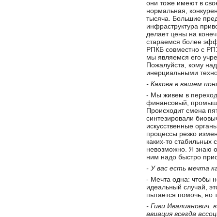
они тоже имеют в сво
нормальная, конкурен
тысяча. Большие пред
инфраструктура прив
делает цены на коне
стараемся более эффе
РПКБ совместно с РПЗ
мы являемся его учре
Пожалуйста, кому на
инерциальными технол
- Какова в вашем по
- Мы живем в переход
финансовый, промышл
Происходит смена пят
синтезировали биовы
искусственные органы
процессы резко измен
каких-то стабильных 
невозможно. Я знаю о
ним надо быстро прис
- У вас есть мечта 
- Мечта одна: чтобы 
идеальный случай, эт
пытается помочь, но т
- Гиви Ивалианович, 
авиация всегда ассо