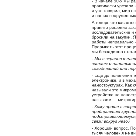
- В начале 90-х мы р
практически урезали н
я уже говорил, мир о
и наших вооруженных 
А теперь что касаетс
принято решение зака
исследовательские и 
бросили на закупки. Я
работы неправильно —
Прерывать этот проце
мы безнадежно отста
- Мы с экранов теле
читаем о нанотехно
сегодняшний или пе
- Еще до появления 
электронике, и в мех
наноструктурах. Как 
называли это микром
устройства на наност
называем — микрогир
- Кому проще в совр
предприятию крупно
подстраивающемуся,
связи вокруг него?
- Хороший вопрос. По
тысяч человек я не ви