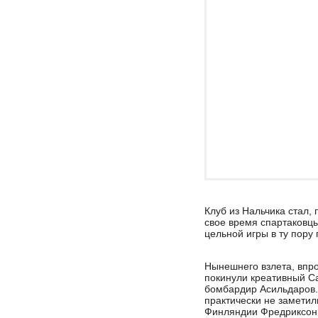
Клуб из Нальчика стал,
свое время спартаковцы
цельной игры в ту пор
Нынешнего взлета, впро
покинули креативный С
бомбардир Асильдаров. 
практически не заметил
Финляндии Фредриксон