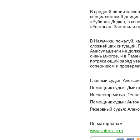
В средней линии засве
специалистам Щаницин 
«Рубина» Дядюн, в свое
«Ростова». Заставили г
В Нальчике, пожалуй, ка
сложнейших ситуаций. 
Амисулашвили не должен
очень многое, и в Раме
потрясающий заряд увер
соперником и проверяет
Главный судья: Алексей
Помощник судьи: Дмитр
Инспектор матча: Генна
Помощник судьи: Антон 
Резервный судья: Алекс
По материалам:
www.saturn-fc.ru