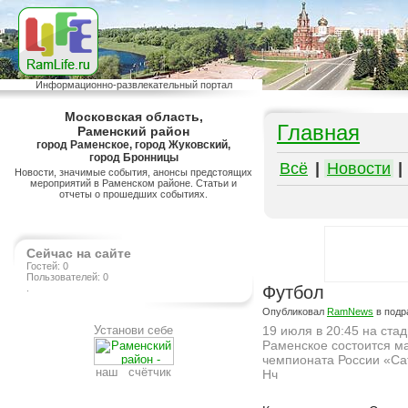
Информационно-развлекательный портал
Московская область,
Главная
Раменский район
город Раменское, город Жуковский,
город Бронницы
Всё
|
Новости
|
Новости, значимые события, анонсы предстоящих
мероприятий в Раменском районе. Статьи и
отчеты о прошедших событиях.
Сейчас на сайте
Гостей: 0
Пользователей: 0
.
Футбол
Опубликовал
RamNews
в подр
Установи себе
19 июля в 20:45 на стад
Раменское состоится ма
чемпионата России «Са
наш счётчик
Нч
Подробнее на сайте http://ramlife.ru/?menu=ru-main-news-viewdoc-124