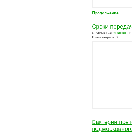
Продолжение
Сроки передач
Опубликовал
mosobleirc
в
Комментариев: 0
Бактерии повт
подмосковног