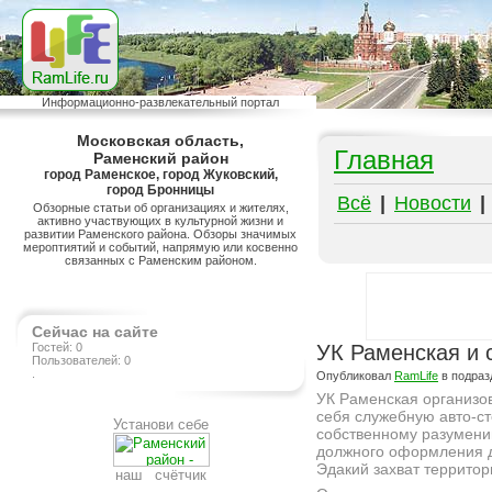
Информационно-развлекательный портал
Московская область,
Главная
Раменский район
город Раменское, город Жуковский,
город Бронницы
Всё
|
Новости
|
Обзорные статьи об организациях и жителях,
активно участвующих в культурной жизни и
развитии Раменского района. Обзоры значимых
мероптиятий и событий, напрямую или косвенно
связанных с Раменским районом.
Сейчас на сайте
Гостей: 0
УК Раменская и 
Пользователей: 0
.
Опубликовал
RamLife
в подра
УК Раменская организо
себя служебную авто-ст
Установи себе
собственному разумени
должного оформления д
Эдакий захват территор
наш счётчик