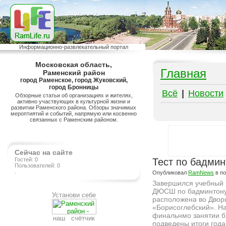
Информационно-развлекательный портал
Московская область,
Главная
Раменский район
город Раменское, город Жуковский,
город Бронницы
Всё
|
Новости
Обзорные статьи об организациях и жителях,
активно участвующих в культурной жизни и
развитии Раменского района. Обзоры значимых
мероптиятий и событий, напрямую или косвенно
связанных с Раменским районом.
Сейчас на сайте
Гостей: 0
Тест по бадмин
Пользователей: 0
.
Опубликовал
RamNews
в п
Завершился учебный 
ДЮСШ по бадминтону
Установи себе
расположена во Двор
«Борисоглебский». Н
финальнмо занятии 
наш счётчик
подведены итоги года