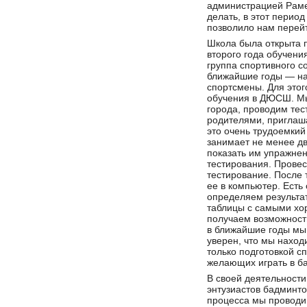
администрацией Рамен
делать, в этот перио
позволило нам перейт
Школа была открыта 
второго года обучени
группа спортивного 
ближайшие годы — най
спортсмены. Для этог
обучения в ДЮСШ. Мы
города, проводим тес
родителями, приглаш
это очень трудоемкий
занимает не менее дв
показать им упражнен
тестирования. Прове
тестирование. После
ее в компьютер. Есть
определяем результа
таблицы с самыми хор
получаем возможность
в ближайшие годы мы
уверен, что мы наход
только подготовкой с
желающих играть в б
В своей деятельност
энтузиастов бадминто
процесса мы проводи