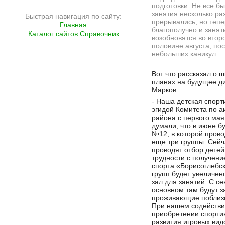
подготовки. Не все бы
занятия несколько ра
Быстрая навигация по сайту:
прерывались, но тепе
Главная
благополучно и занят
Каталог сайтов
Справочник
возобновятся во втор
половине августа, по
небольших каникул.
Подробнее на сайте http://ramlife.ru/?menu=ru-main-articles-viewdoc-165
Вот что рассказал о ш
планах на будущее д
Марков:
- Наша детская спорт
эгидой Комитета по a
района с первого мая 
думали, что в июне б
№12, в которой прово
еще три группы. Сей
проводят отбор детей
трудности с получени
cпорта «Борисоглебск
групп будет увеличе
зал для занятий. С с
основном там будут з
проживающие поблизо
При нашем содействи
приобретении спорти
развития игровых вид