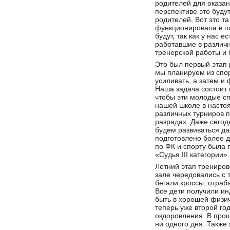
родителей для оказан
перспективе это буду
родителей. Вот это т
функционировала в по
будут, так как у нас
работавшие в различ
тренерской работы и 
Это был первый этап р
мы планируем из спо
усиливать, а затем 
Наша задача состоит 
чтобы эти молодые сп
нашей школе в насто
различных турниров п
разрядах. Даже сегод
будем развиваться да
подготовлено более д
по ФК и спорту была
«Судья III категории».
Летний этап трениро
зале чередовались с 
бегали кроссы, отраб
Все дети получили ин
быть в хорошей физи
теперь уже второй го
оздоровления. В прош
ни одного дня. Также