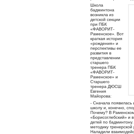
Школа
бадминтона
возникла из
детской секции
при ПБК
«ФАВОРИТ-
Раменское». Вот
краткая история
«рождения» и
перспективы ее
развития в
представлении
cтаршего
тренера ПБК
«ФАВОРИТ-
Раменское» и
Старшего
тренера ДЮСШ
Евгения
Майорова:
- Сначала появилась 
школу и, конечно, с
Почему? В Раменском
«Борисоглебский» и в
детей по бадминтону.
методику тренерской 
Наладили взаимодейс